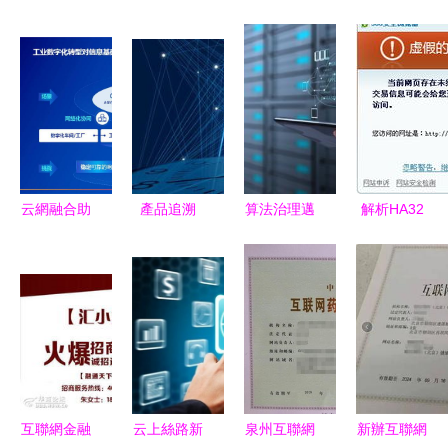
云網融合助
產品追溯
算法治理邁
解析HA32
力工業企業
數字保險箱
入新階段
網站被360
數字化轉型
區塊鏈被5
互聯網信息
攔截的可能
中國電信總
家濟企用出
服務算法備
原因及解決
經理李正茂
了 花樣
案系統正式
方案
的深度解讀
上線
互聯網金融
云上絲路新
泉州互聯網
新辦互聯網