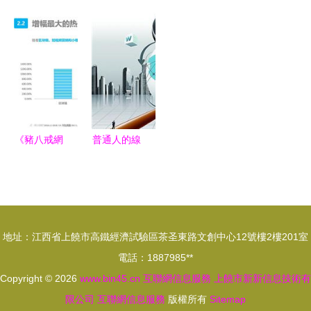
以信息服務
篇章 高品
藥品信息服
藥品信息服
點亮創業新
質移動網絡
務許可證代
務許可的費
航道
與新節點布
辦 合規為
用構成與要
局驅動小鳥
您護航，助
點解析
云生態蛻變
您搶占藍海
先機
《豬八戒網
普通人的線
發布中小微
上正義 未
企業互聯網
來我們如何
服務白皮書
在互聯網找
破解行業痛
到可靠律
地址：江西省上饒市高鐵經濟試驗區茶圣東路文創中心12號樓2樓201室
點，賦能數
師？
電話：1887985**
字化轉型》
Copyright © 2026
www.bin45.cn
互聯網信息服務
上饒市新新信息技術有
限公司
互聯網信息服務
版權所有
Sitemap