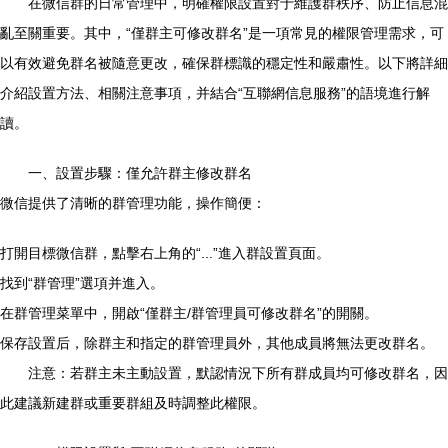
在微信群的日常管理中，明確權限設置對于維護群秩序、防止信息混
亂至關重要。其中，“僅群主可修改群名”是一項常見的權限管理需求，可
以有效避免群名被隨意更改，確保群標識的穩定性和嚴肅性。以下將詳細
介紹設置方法、相關注意事項，并結合“互聯網信息服務”的語境進行解
讀。
一、設置步驟：僅允許群主修改群名
微信提供了清晰的群管理功能，操作簡便：
打開目標微信群，點擊右上角的“...”進入群設置頁面。
找到“群管理”選項并進入。
在群管理菜單中，開啟“僅群主/群管理員可修改群名”的開關。
保存設置后，除群主和指定的群管理員外，其他成員將無法更改群名。
注意：若群主未主動設置，默認情況下所有群成員均可修改群名，因
此建議新建群或重要群組及時調整此權限。